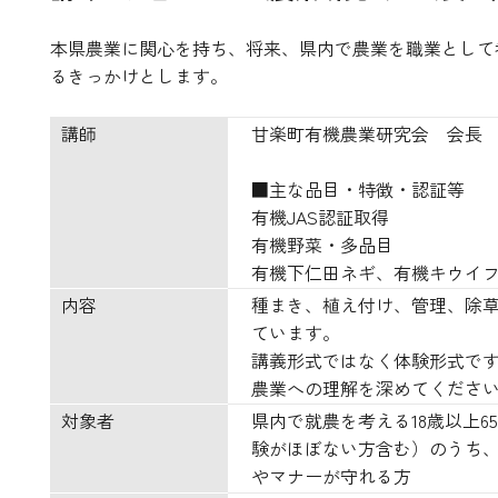
本県農業に関心を持ち、将来、県内で農業を職業として
るきっかけとします。
講師
甘楽町有機農業研究会 会長
■主な品目・特徴・認証等
有機JAS認証取得
有機野菜・多品目
有機下仁田ネギ、有機キウイ
内容
種まき、植え付け、管理、除
ています。
講義形式ではなく体験形式で
農業への理解を深めてくださ
対象者
県内で就農を考える18歳以上
験がほぼない方含む）のうち
やマナーが守れる方