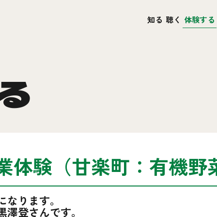
知る
聴く
体験する
る
農業体験（甘楽町：有機野
になります。
黒澤登さんです。