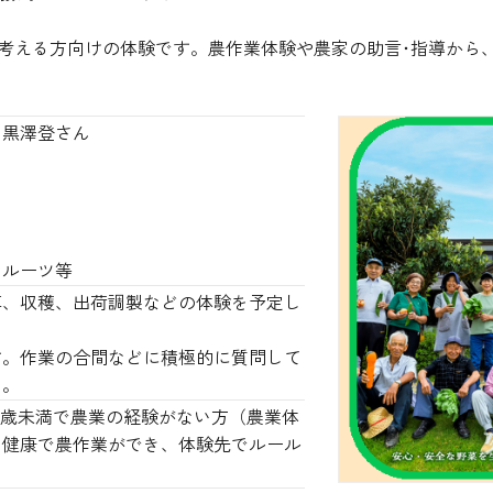
考える方向けの体験です。農作業体験や農家の助言･指導から
 黒澤登さん
フルーツ等
草、収穫、出荷調製などの体験を予定し
す。作業の合間などに積極的に質問して
い。
65歳未満で農業の経験がない方（農業体
、健康で農作業ができ、体験先でルール