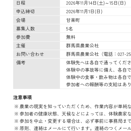
日程
2026年11月14日(土)～15日(日)
申込締切
2026年11月1日(日)
会場
甘楽町
募集人数
5名
参加費
無料
主催
群馬県農業公社
お問い合わせ
群馬県農業公社（電話：027-251
備考
体験先へは各自で通ってくだ
体験中の事故等に備え、各自
体験中の食事・飲み物は各自
参加者への報酬等の支給はあ
注意事項
農業の現実を知っていただくため、作業内容が単純
参加者の健康状態、天候などによっては、体験農家
参加を中止・変更する場合は、必ず事前に事務局まで連絡(0
原則、連絡はメールにて行います。連絡のつくメー