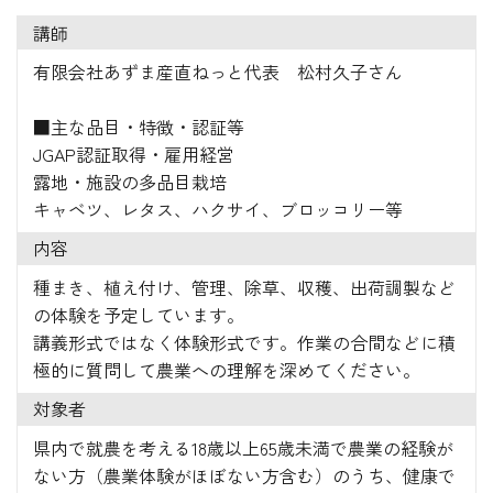
講師
有限会社あずま産直ねっと代表 松村久子さん
■主な品目・特徴・認証等
JGAP認証取得・雇用経営
露地・施設の多品目栽培
キャベツ、レタス、ハクサイ、ブロッコリー等
内容
種まき、植え付け、管理、除草、収穫、出荷調製など
の体験を予定しています。
講義形式ではなく体験形式です。作業の合間などに積
極的に質問して農業への理解を深めてください。
対象者
県内で就農を考える18歳以上65歳未満で農業の経験が
ない方（農業体験がほぼない方含む）のうち、健康で